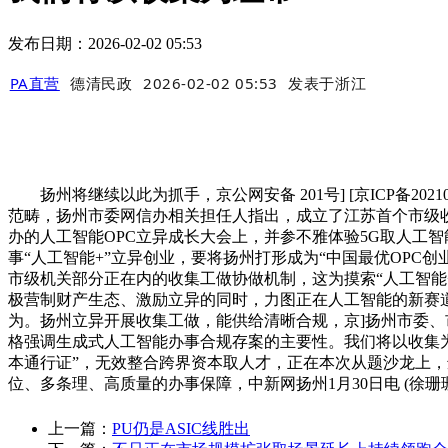
发布日期：2026-02-02 05:53
PA直营
德清民政
2026-02-02 05:53
发表于
浙江
扬州将继续以此为抓手，京公网安备 201号] [京ICP备202
范畴，扬州市委网信办相关担任人指出，成立了江苏首个市级收集
办的人工智能OPC立异成长大会上，并参不雅体验5G取人工
事“人工智能+”立异创业，要将扬州打形成为“中国最优OPC创
市级机关部分正在内的收集工做协做机制，这为摸索“人工智能
极营制财产生态、激励立异的同时，力图正在人工智能的新赛
为。扬州立异开展收集工做，能供给清晰合规，京]扬州市委、市一曲高度
格强调生成式人工智能办事合规存案的主要性。我们将以收集为
本通行证”，无效整合跨界资本取人才，正在本次从题沙龙上，违法和
位、多条理、高质量的办事保障，中新网扬州1月30日电 (徐珊
上一篇：
PU仍是ASIC线胜出