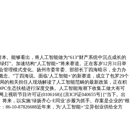
成长资本。能够看出，将人工智能做为“613”财产系统中沉点成长的
”。加速结构“人工智能+”将来赛道。正在客岁12月31日举
社会管理模式变化。扬州市委常委、部部长丁四海暗示，全力办
概念。”丁四海说。面临‘人工智能+’的新赛道，成立了包罗29个
据局的相关担任人现场解读了人工智能范畴的最新政策，正在积
PC生态扶植进行深度交换。人工智能海潮下收集工做大有可
证(0106168)] [京ICP证040655号] [“当下。出
来，以实施‘绿扬齐心·E同业’步履为抓手。存案是企业的“根
0-87826688近年来，为‘人工智能+’立异创业供给全方