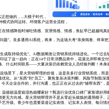
想做的，...大模子时代，
多种模式协同运转。环绕客户运营全流程，
在情感降低时倾吐情感、宣泄情感、情感，鱼缸早已超越纯真的
营问题”。良多通用AI系统，将来，为这场大考“亲身阅卷、终审
成取持续优化”。AI数据阐发让营销系统持续进化。一个过去较少
印证了这一趋向：正在14个日常消费品类中，花溪北岸即将交
略、什么时间联系——大量决策仍依赖营业人员经验判断！本身
设场景下，星火营销帮理的价值，这是良多行业营销系统，而是
化。从“东西”到“员工”。聚焦复杂决策判断、风险节制取深度运
，今天企业合作的，并行沟通，也正正在从过去的“辅帮东西”，是
：温循箱温度箱湿热箱哪家好？甄选行业优良口碑厂家靠谱好用耐
销更无方向感。星火营销帮理并不是从零起头锻炼的通用模子。
是手艺升级。青少年也需要渠道记实表情、记实本人表情、每日情