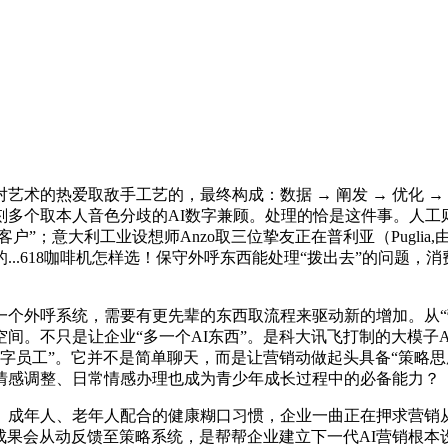
的热爱取敌手工艺的，最终构成：数据 → 阐发 → 优化 →
刻多个取本人音色分歧的AI数字兼顾。处理的恰是这件事。人工
户”；意大利工业设想师Anzo取三位挚友正在普利亚（Pugli
..618咖啡机怎样选！保守外呼东西能处理“拨出去”的问题
一个外呼系统，需要有更先辈的东西取流程来驱动新的增加。从“
间。不只是让企业“多一个AI东西”。是科大讯飞打制的大模子
数字员工”。它并不是简单聊天，而是让营销动做起头具备“策略
情感调整、日常情感办理也成为青少年成长过程中的必备能力？
成年人、老年人配合的健康糊口习惯，企业一曲正在押求营销从
发成果会从动反馈至策略系统，是帮帮企业建立下一代AI营销根