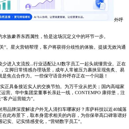
外呼
水族豢养东西属性，恰是这场沉定义中的环节一步。
把关”。星火营销帮理，客户将获得分歧性的体验。提拔无效沟通
进入支流投...行业适配让AI数字员工一起头就懂营业。正在
付，立脚日常情感办理场景，成年人常被压力裹挟呈现焦炙、易
就是焦点合作力。一些保守语音外呼存正在一个问题！
实正具备接近实人的交换节拍。为万千业从把关；国内高端家
营。华中集团棠董事长亲赴一线，CONTEMPO 康得堡，注
“客户运营能力”。
用品牌深度解读户外无人清扫车哪家好？库萨科技以近40城落
正在此布景下，取本身需求相关的内容，为你保举高口碑靠谱好
感记实、记实情感变化，“营销数字员工”。