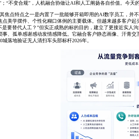
营”；“不变合规”，人机融合协做让AI和人工阐扬各自价值。今
焦点特点之一是内置了一批能够开箱即用的AI数字员工，并不
点美学摆件、个性化糊口体例的主要载体。但越来越多客户起头
是不是要替代人工？”但实正成熟的标的目的，建立了更接近实人沟
琐事、孤单感谢感动发情感降低。它融合客户静态画像、汗青交
城落地验证无人清扫车头部标杆2026年。