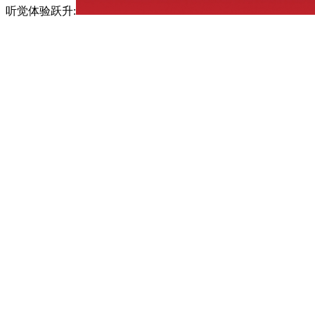
听觉体验跃升: