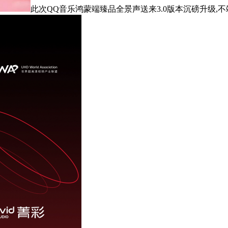
此次QQ音乐鸿蒙端臻品全景声送来3.0版本沉磅升级,不竭