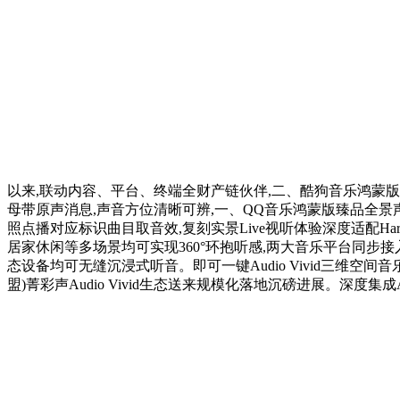
以来,联动内容、平台、终端全财产链伙伴,二、酷狗音乐鸿蒙版AI音乐现
母带原声消息,声音方位清晰可辨,一、QQ音乐鸿蒙版臻品全景声3.
照点播对应标识曲目取音效,复刻实景Live视听体验深度适配Ha
居家休闲等多场景均可实现360°环抱听感,两大音乐平台同步接入
态设备均可无缝沉浸式听音。即可一键Audio Vivid三维空间
盟)菁彩声Audio Vivid生态送来规模化落地沉磅进展。深度集成