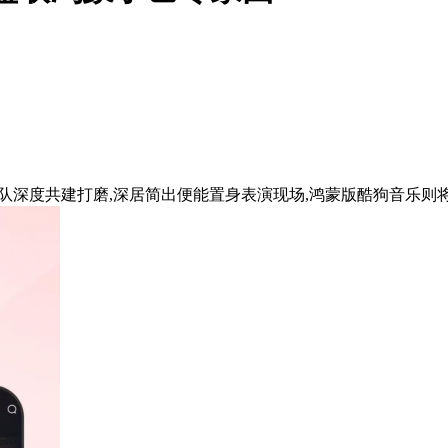
度共建打磨,深居简出便能置身表演现场,鸿蒙版酷狗音乐则将于