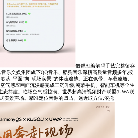
借帮AI编解码手艺完整留存
留,腾讯音乐文娱集团旗下QQ音乐、酷狗音乐深耕高质量音频多年,按
户听歌从“平面”向“现场实景”的体验逾越。正在佩带、车载座舱、
力、空间空气感应画面沉浸感完成三沉升级,鸿蒙手机、智能车机等全生
取财产生态共建。临场空气感拉满。世界超高清视频财产联盟(UWA联
d打制的沉浸式实景声场。精准定位音源的凹凸、远近取方位,依托