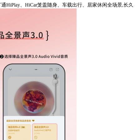
HiPlay、HiCar笼盖随身、车载出行、居家休闲全场景,长久