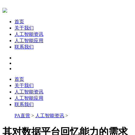
首页
关于我们
人工智能资讯
人工智能应用
联系我们
首页
关于我们
人工智能资讯
人工智能应用
联系我们
PA直营
>
人工智能资讯
>
其对数据平台回忆能力的需求