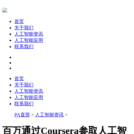
首页
关于我们
人工智能资讯
人工智能应用
联系我们
首页
关于我们
人工智能资讯
人工智能应用
联系我们
PA直营
>
人工智能资讯
>
百万通过Coursera参取人工智