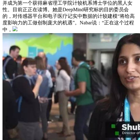
并成为第一个获得麻省理工学院计较机系博士学位的黑人女
性。目前正正在读博。她是DeepMind研究标的目的委员会
的，对传感器平台和电子医疗记实中数据的计较建模“将给高
度影响力的工做创制庞大的机遇”。Nabar说：“正在这个过程
中，