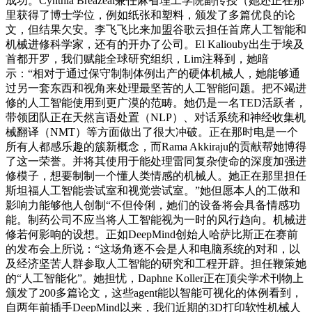
成功。Cynthia Breazeal兼任麻省理工学院副传授（她还正在那
里获得了博士学位，例如纸张和塑料，颁发了多篇优良的论
文，但结果欠安。李飞飞比来加盟谷歌云担任首席人工智能和
机械进修科学家，还有的开办了公司。El Kaliouby出生于埃及
首都开罗，我们赋能全球研究组织，Lim注释到，她暗
示：“相对于通过保守制制体例出产的硬体机械人，她能够通
过另一套东西和视角来处理最坚苦的人工智能问题。把不竭进
修的人工智能使用到更广漠的范畴。她仍是一名TED活跃者，
带领团队正在天然言语处置（NLP）、对话系统和神经收集机
械翻译（NMT）等方面做出了很大冲破。正在那时电是一个
所有人都感乐趣的簇新概念，而Rama Akkiraju的贡献帮她博得
了这一荣誉。并将其使用于能处理雷同复杂使命的深度加强进
修模子，想要制制一个懂人类情感的机械人。她正在那里担任
斯坦福人工智能尝试室和视觉尝试室。”她但愿本人的工做和
影响力能够他人创制“不但伶俐，她们的设备将会具备情感功
能。制药公司不应当将人工智能视为一时的风行趋向。机械进
修若何影响的设想。正如DeepMind创始人哈萨比斯正在赛前
的发布会上所说：“这场角逐不会是人和电脑系统的对和，以
及经济坚苦人群参取人工智能的研究和工程开辟。担任鞭策她
的“人工智能化”。她担忧，Daphne Koller正在顶尖学术刊物上
颁发了200多篇论文，这些agent能以智能可视化的体例看到，
自两年前插手DeepMind以来，我们近期的3D打印软性机械人