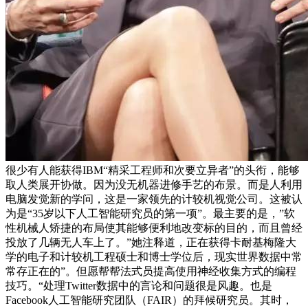
很少有人能获得IBM“精采工程师和次要立异者”的头衔，能够
取人类展开协做。因为没无机器进修手艺的布景。而是人利用
电脑发觉新的学问，这是一家领先的计较机视觉公司。这被认
为是“35岁以下人工智能研究员的第一项”。最主要的是，”软
性机械人矫捷的布局使其能够便利地改变标的目的，而且曾经
投放了几辆无人车上了。”她注释道，正在获得卡耐基梅隆大
学的电子和计较机工程硕士和博士学位后，现实世界数据中常
常存正在的”。但愿帮帮法式员提高使用神经收集方式的编程
技巧。“处理Twitter数据中的言论和问题很是风趣。也是
Facebook人工智能研究团队（FAIR）的拜候研究员。其时，