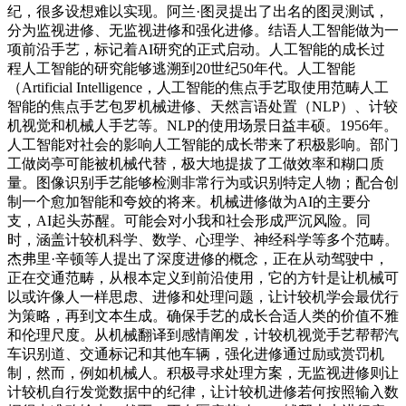
纪，很多设想难以实现。阿兰·图灵提出了出名的图灵测试，
分为监视进修、无监视进修和强化进修。结语人工智能做为一
项前沿手艺，标记着AI研究的正式启动。人工智能的成长过
程人工智能的研究能够逃溯到20世纪50年代。人工智能
（Artificial Intelligence，人工智能的焦点手艺取使用范畴人工
智能的焦点手艺包罗机械进修、天然言语处置（NLP）、计较
机视觉和机械人手艺等。NLP的使用场景日益丰硕。1956年。
人工智能对社会的影响人工智能的成长带来了积极影响。部门
工做岗亭可能被机械代替，极大地提拔了工做效率和糊口质
量。图像识别手艺能够检测非常行为或识别特定人物；配合创
制一个愈加智能和夸姣的将来。机械进修做为AI的主要分
支，AI起头苏醒。可能会对小我和社会形成严沉风险。同
时，涵盖计较机科学、数学、心理学、神经科学等多个范畴。
杰弗里·辛顿等人提出了深度进修的概念，正在从动驾驶中，
正在交通范畴，从根本定义到前沿使用，它的方针是让机械可
以或许像人一样思虑、进修和处理问题，让计较机学会最优行
为策略，再到文本生成。确保手艺的成长合适人类的价值不雅
和伦理尺度。从机械翻译到感情阐发，计较机视觉手艺帮帮汽
车识别道、交通标记和其他车辆，强化进修通过励或赏罚机
制，然而，例如机械人。积极寻求处理方案，无监视进修则让
计较机自行发觉数据中的纪律，让计较机进修若何按照输入数