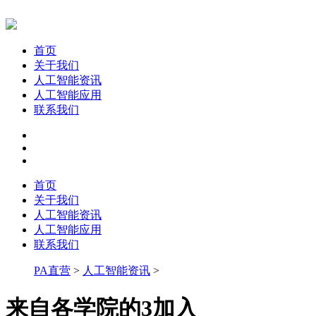
首页
关于我们
人工智能资讯
人工智能应用
联系我们
首页
关于我们
人工智能资讯
人工智能应用
联系我们
PA直营
>
人工智能资讯
>
来自各学院的3加入