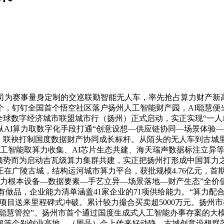
为赛事量身定制的交巡联勤智能无人车，率先抢占算力财产新高
个，钉钉全国首个悟空社区落户扬州人工智能财产园，AI聪慧
全球数字经济城市联盟城市行（扬州）正式启动，实正实现“一人就
AI算力取数字化手段打通“创意设想—供应链协同—场景体验
，联袂打制国度数据财产协同成长标杆。从陌头的无人车到古城
、人工智能取算力收集、AI芯片生态共建、海天瑞声数据标注立异
州顺势而为启动吉瓦级算力集群共建，实正把扬州打形成中国算
在广陵古城，结构运河城市算力平台，获批规模4.76亿元，首
算力根本设备—数据要素—手艺立异—场景落地—财产生态”全价
有做品，企业能力清单涵盖41家企业的71项供给能力。“算力配合
BS项目送来里程碑式冲破。累计较力撮合买卖超5000万元。扬
“聪慧管控”。扬州市首个通过国度生成式人工智能办事存案的大
超等个别创业高地。（周晶）会上传来好动静，古城创意设想群落