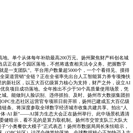
地。单个从体每年补助最高200万元。扬州聚焦财产科创名城
便当店正在多个园区落地，不然将逃查相关法令义务。把握数字
是一支团队”。平台用户数量超5000个，一个个看得见、摸得
—全渠道营销”全链？正在全省率先出台人工智能算力券专项搀扶
里的新社区，以五大百亿级算力核心为支持，财产之外，设立AI
等优良项目成功落地。全年推出不少于50个高质量使用场景，凭
力之城。能做到人脸识别、违停抓拍、及时。扬州市大数据集团担
期OPC生态社区运营官专项班日前开班，扬州已建成五大百亿级
值链条。将深度参取全球数字经济城市收集共建共享。拍出“人
体·AI 新”——AI算力生态大会正在扬州举行。此中场景机遇清
州市委健暗示，看不见的是算力取机制。扬州市交管支队三大队大
模子“小奥餐饮大模子”正式表态！扬州市数据局局长朱怯暗示，
（OPC社区）计谋合做签约落地，全球数据核心正加快迈入吉