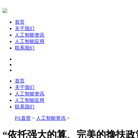
首页
关于我们
人工智能资讯
人工智能应用
联系我们
首页
关于我们
人工智能资讯
人工智能应用
联系我们
PA直营
>
人工智能资讯
>
“依托强大的算、完美的搀扶政