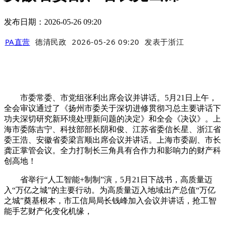
发布日期：2026-05-26 09:20
PA直营
德清民政
2026-05-26 09:20
发表于
浙江
市委常委、市党组张利出席会议并讲话。5月21日上午，
全会审议通过了《扬州市委关于深切进修贯彻习总主要讲话下
功夫深切研究新环境处理新问题的决定》和全会《决议》。上
海市委陈吉宁、科技部部长阴和俊、江苏省委信长星、浙江省
委王浩、安徽省委梁言顺出席会议并讲话。上海市委副、市长
龚正掌管会议。全力打制长三角具有合作力和影响力的财产科
创高地！
省举行“人工智能+制制”演，5月21日下战书，高质量迈
入“万亿之城”的主要行动。为高质量迈入地域出产总值“万亿
之城”奠基根本，市工信局局长钱峰加入会议并讲话，抢工智
能手艺财产化变化机缘，