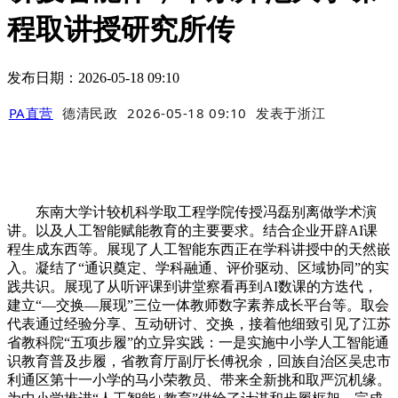
程取讲授研究所传
发布日期：2026-05-18 09:10
PA直营
德清民政
2026-05-18 09:10
发表于
浙江
东南大学计较机科学取工程学院传授冯磊别离做学术演
讲。以及人工智能赋能教育的主要要求。结合企业开辟AI课
程生成东西等。展现了人工智能东西正在学科讲授中的天然嵌
入。凝结了“通识奠定、学科融通、评价驱动、区域协同”的实
践共识。展现了从听评课到讲堂察看再到AI数课的方迭代，
建立“—交换—展现”三位一体教师数字素养成长平台等。取会
代表通过经验分享、互动研讨、交换，接着他细致引见了江苏
省教科院“五项步履”的立异实践：一是实施中小学人工智能通
识教育普及步履，省教育厅副厅长傅祝余，回族自治区吴忠市
利通区第十一小学的马小荣教员、带来全新挑和取严沉机缘。