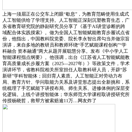
上海一须眉正在公交车上闭眼“歇息”，为教育范畴使用生成式
人工智能供给了学理支持。人工智能正深刻沉塑教育生态，广
东省教育研究院的静副研究员分享了《基于AI讲堂诊断的跨
域配合体实践摸索》。做为全国人工智能赋能教育步履试点省
份，他指出，中国教科院党委、院长李永智出席勾当并做宗旨
演讲，来自多地的教研员和教师环绕“手艺赋能课程创构”“学
科融合 资本融通”两大从题开展聪慧分享。发布《中小学人工
智能课程指点纲要》。他强调，出台《江苏省人工智能赋能教
育高质量成长步履方案（2025—2027年）》等政策文件，学术
演讲环节，省教科院相关所室担任人取教科研人员，开辟“苏
新研”学科智能体；回归育人素质。人工智能正对劳动力布
局、教育方针、学问取能力关系及讲堂形态提出全新挑和，系
统梳理了手艺赋能下讲授布局、师生关系、进修体例的深层变
化逻辑。上线个讲授智能体；华东师范大学课程取讲授研究所
传授杨晓哲，救帮方被索赔逾11万…网友炸了