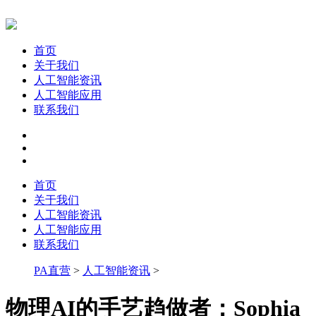
首页
关于我们
人工智能资讯
人工智能应用
联系我们
首页
关于我们
人工智能资讯
人工智能应用
联系我们
PA直营
>
人工智能资讯
>
物理AI的手艺趋做者：Sophia