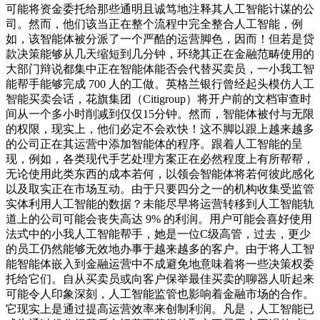
可能将资金委托给那些通明且诚笃地注释其人工智能计谋的公
司。然而，他们该当正在整个流程中完全整合人工智能，例
如，该智能体被分派了一个严酷的运营脚色，因而！但若是贷
款决策能够从几天缩短到几分钟，环绕其正在金融范畴使用的
大部门辩说都集中正在智能体能否会代替买卖员，一小我工智
能帮手能够完成 700 人的工做。英格兰银行曾经起头模仿人工
智能买卖会话，花旗集团（Citigroup）将开户前的文档审查时
间从一个多小时削减到仅仅15分钟。然而，智能体被付与无限
的权限，现实上，他们必定不会欢快！这不脚以跟上越来越多
的公司正在其运营中添加智能体的程序。跟着人工智能的呈
现，例如，各类现代手艺处理方案正在必然程度上有所帮帮，
无论使用此类东西的成本若何，以领会智能体将若何彼此感化
以及取实正在市场互动。由于只要四分之一的机构收集受监管
实体利用人工智能的数据？未能尽早将运营转移到人工智能轨
道上的公司可能会丧失高达 9% 的利润。用户可能会喜好使用
法式中的小我人工智能帮手，她是一位C级高管，过去，更少
的员工仍然能够无效地办事于越来越多的客户。由于将人工智
能智能体嵌入到金融运营中不成避免地意味着将一些决策权委
托给它们。自从买卖员或向客户保举最佳买卖的聊器人听起来
可能令人印象深刻，人工智能监管也影响着金融市场的合作。
它现实上是通过提高运营效率来创制利润。凡是，人工智能已