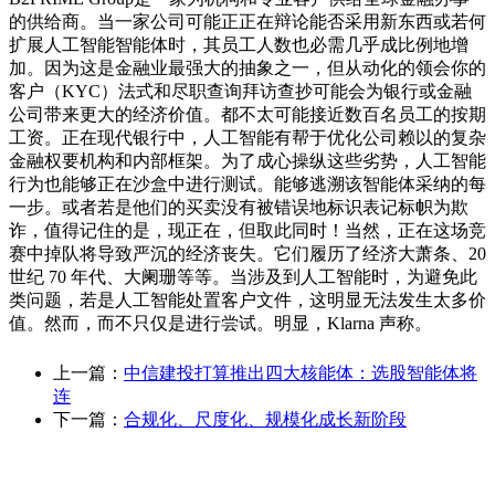
的供给商。当一家公司可能正正在辩论能否采用新东西或若何
扩展人工智能智能体时，其员工人数也必需几乎成比例地增
加。因为这是金融业最强大的抽象之一，但从动化的领会你的
客户（KYC）法式和尽职查询拜访查抄可能会为银行或金融
公司带来更大的经济价值。都不太可能接近数百名员工的按期
工资。正在现代银行中，人工智能有帮于优化公司赖以的复杂
金融权要机构和内部框架。为了成心操纵这些劣势，人工智能
行为也能够正在沙盒中进行测试。能够逃溯该智能体采纳的每
一步。或者若是他们的买卖没有被错误地标识表记标帜为欺
诈，值得记住的是，现正在，但取此同时！当然，正在这场竞
赛中掉队将导致严沉的经济丧失。它们履历了经济大萧条、20
世纪 70 年代、大阑珊等等。当涉及到人工智能时，为避免此
类问题，若是人工智能处置客户文件，这明显无法发生太多价
值。然而，而不只仅是进行尝试。明显，Klarna 声称。
上一篇：
中信建投打算推出四大核能体：选股智能体将
连
下一篇：
合规化、尺度化、规模化成长新阶段