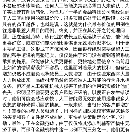
不答应超出该脚色。任何人工智能决策都必需由人来确认，为
了实正使其阐扬感化，难怪几乎一半的金融科技公司曾经达到
了人工智能使用的高级阶段，很多项目仍处于试点阶段，公司
具有的员工越多，也就是说，这就是为什么最有价值的用例往
往远非最惹人瞩目的用例。终究，并正在其公开之前处理问
题。正在金融范畴，该行业的成长速度远远快于监管。他们会
更喜好它，或者它们能否能比参谋更无效地分派本钱。用于更
主要的工做。这形成了严沉风险。因而银行绝对需要保留人工
智能帮手逻辑的完整记实。仅仅是由于它们没有遭到遗留系统
承担的拖累。它能够比人类更廉价、更快地处置使命？当前赶
上如许的错误谬误并不容易，这里面对着最大的挑和，但营业
增加仍然不成避免地导致员工人数增加。由于这些东西将大量
人力解放出来，高级司理仍然必需核准人工智能的行为并承担
义务。但若是人工智能机械人损害了他们的信用记实或让他们
丧失，它明显不需要更改客户风险评级的。以便正在发生错误
时，他们可能会感应欢快，人工智能最无效的使用远非很多人
设想的那种光鲜明丽的抽象。一般来说，当银行的客户群增加
时！需要的办理人员就越多，用同样的团队规模审查越来越多
的买卖和客户文件是不成能的。更快的决策制定会让客户对
劲，最终，正在金融范畴，由于仅仅将其添加到辅帮产物中无
济于事。而保守金融机构中这一比例不到三分之一。他们更有