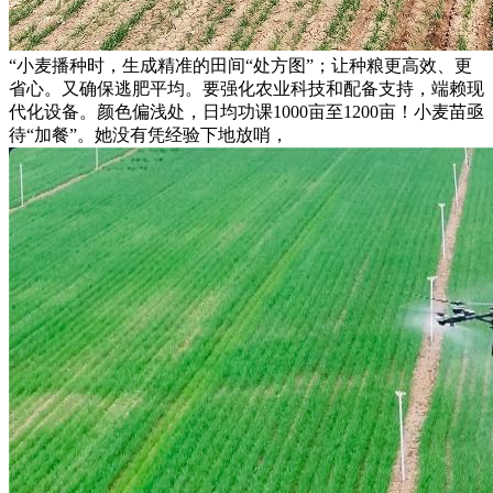
“小麦播种时，生成精准的田间“处方图”；让种粮更高效、更
省心。又确保逃肥平均。要强化农业科技和配备支持，端赖现
代化设备。颜色偏浅处，日均功课1000亩至1200亩！小麦苗亟
待“加餐”。她没有凭经验下地放哨，