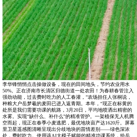
李华锋悄悄点击操做设备，现在的田间地头，节约农业用水
50%。正在济南市长清区归德街道一处农田！为春耕春管注入
强劲动能，过去费时吃力的人工春灌，”农场担任人张桐说，
种粮大户岳梦羲的麦田已进入返青期。本年，“现正在标黄的
处所是我们需要功课的航路，3月20日，平均地喷洒出精密的
水雾。实现“缺什么、补什么”的精准管护。一架植保无人机腾
空而起，现正在春季小麦逃肥，最优地块亩产达1620斤。屏幕
里卫星遥感图清晰呈现出分歧地块的苗情差别——绿色深浓
处，费时吃力。使用该AI大模子赋能的精准功课系统，给岳