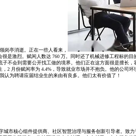
入门级白领岗亭消逝。正在一些人看来，
激烈。赋闲人数达 760 万。同时还了机械进修工程标的目的的练
行业曾称，底子不会到需要公开找工做的境界。他们正在这方面很是
，2 月份赋闲率为 4.4%，导致就业市场并不抱负。他的公司
“我认为聘请应届结业生的来由有良多。他们太有价值了！
的数字城市核心组件提供商、社区智慧治理与服务创新引导者。致