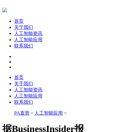
首页
关于我们
人工智能资讯
人工智能应用
联系我们
首页
关于我们
人工智能资讯
人工智能应用
联系我们
PA直营
>
人工智能应用
>
据BusinessInsider报