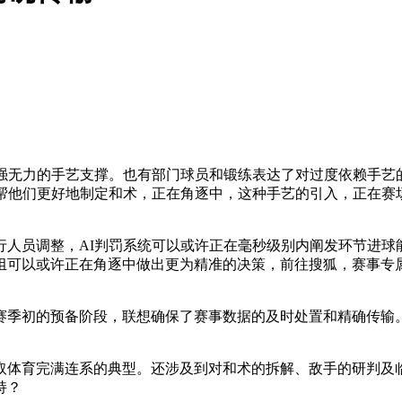
无力的手艺支撑。也有部门球员和锻练表达了对过度依赖手艺
帮帮他们更好地制定和术，正在角逐中，这种手艺的引入，正在赛
员调整，AI判罚系统可以或许正在毫秒级别内阐发环节进球
组可以或许正在角逐中做出更为精准的决策，前往搜狐，赛事专属
季初的预备阶段，联想确保了赛事数据的及时处置和精确传输。
体育完满连系的典型。还涉及到对和术的拆解、敌手的研判及临
持？