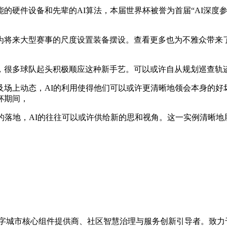
硬件设备和先辈的AI算法，本届世界杯被誉为首届“AI深度参
将来大型赛事的尺度设置装备摆设。查看更多也为不雅众带来了
很多球队起头积极顺应这种新手艺。可以或许自从规划巡查轨迹
上动态，AI的利用使得他们可以或许更清晰地领会本身的好坏
杯期间，
地，AI的往往可以或许供给新的思和视角。这一实例清晰地展示
的数字城市核心组件提供商、社区智慧治理与服务创新引导者。致