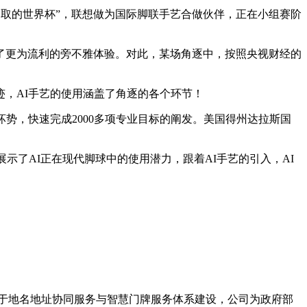
取的世界杯”，联想做为国际脚联手艺合做伙伴，正在小组赛阶
更为流利的旁不雅体验。对此，某场角逐中，按照央视财经的
，AI手艺的使用涵盖了角逐的各个环节！
势，快速完成2000多项专业目标的阐发。美国得州达拉斯国
了AI正在现代脚球中的使用潜力，跟着AI手艺的引入，AI
力于地名地址协同服务与智慧门牌服务体系建设，公司为政府部