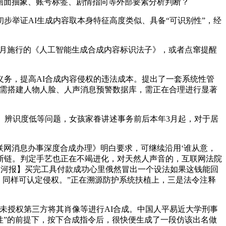
、画面抽象、账号标签、剧情指向等外部要素分析判断？
举证AI生成内容取本身特征高度类似、具备“可识别性”，经
9月施行的《人工智能生成合成内容标识法子》，或者点窜提醒
务，提高AI合成内容侵权的违法成本。提出了一套系统性管
台需搭建人物人脸、人声消息预警数据库，需正在合理进行显著
、辨识度低等问题，女孩家眷讲述事务前后本年3月起，对于居
联网消息办事深度合成办理》明白要求，可继续沿用‘谁从意，
断链。判定手艺也正在不竭进化，对天然人声音的，互联网法院
：大河报】买完工具付款成功心里俄然冒出一个设法如果这钱能回
；同样可认定侵权。”正在溯源防护系统扶植上，三是法令注释
未授权第三方将其肖像等进行AI合成。中国人平易近大学刑事
性”的前提下，按下合成指令后，很快便生成了一段仿该出名做