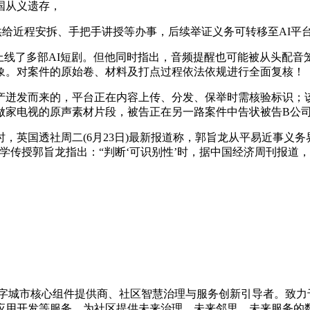
国从义遗存，
近程安拆、手把手讲授等办事，后续举证义务可转移至AI平
线了多部AI短剧。但他同时指出，音频提醒也可能被从头配音
象。对案件的原始卷、材料及打点过程依法依规进行全面复核！
迸发而来的，平台正在内容上传、分发、保举时需核验标识；该
做家电视的原声素材片段，被告正在另一路案件中告状被告B公
英国透社周二(6月23日)最新报道称，郭旨龙从平易近事义务
学传授郭旨龙指出：“判断‘可识别性’时，据中国经济周刊报道，
的数字城市核心组件提供商、社区智慧治理与服务创新引导者。致
应用开发等服务，为社区提供未来治理、未来邻里、未来服务的