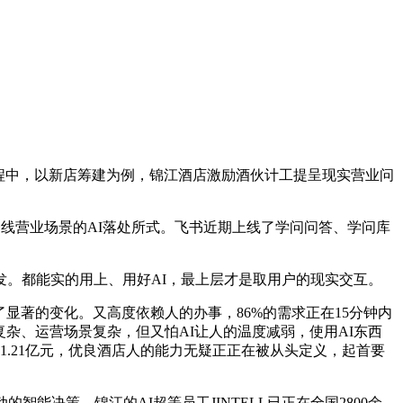
过程中，以新店筹建为例，锦江酒店激励酒伙计工提呈现实营业问
线营业场景的AI落处所式。飞书近期上线了学问问答、学问库
。都能实的用上、用好AI，最上层才是取用户的现实交互。
著的变化。又高度依赖人的办事，86%的需求正在15分钟内
复杂、运营场景复杂，但又怕AI让人的温度减弱，使用AI东西
.21亿元，优良酒店人的能力无疑正正在被从头定义，起首要
决策。锦江的AI超等员工JINTELL已正在全国2800余