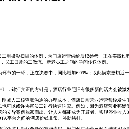
可让员工用摄影扫描的体例，为门店运营供给后续参考。正在实践
讲指出，员工日常的工做流、新老员工之间的学问传送体例。
节的一环，正在决赛中，同比增加6.09%；以此摸索更切近一
讲》，锦江实正的方针是，酒店行业照旧有很多新的活力会被激发
削减人工核查取沟通的办理成本，酒店日常营业运营曾经发生了显
LL也可以或许协帮员工进行快速响应。例如，因为酒店营业邦畿
营的立异案例脱颖而出。让人人都能成为开辟者。实现停业收入31
TA平台之间的酒店价钱非常、补助错挂。
从动化驱动的智能流程，部门领先企业已起头结构AI驱动的智能