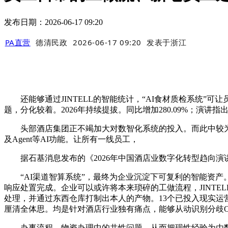
发布日期：2026-06-17 09:20
PA直营
德清民政
2026-06-17 09:20
发表于
浙江
还能够通过JINTELL的智能统计，“AI食材质检系统”
题，分化较着。2026年持续提拔。同比增加280.09%；演
头部酒店集团正不竭加大对数智化系统的投入。而此中较为环
及Agent等AI功能。让所有一线员工，
据石基消息发布的《2026年中国酒店业数字化转型趋向演
“AI渠道智算系统”，最终为企业沉淀下可复利的智能资产。
响应处置完成。企业可以或许将本来琐碎的工做流程，JINTE
处理，并通过东西仓库打制出本人的产物。13个已投入现实运
厘清全体思。均是针对酒店行业独有痛点，能够从动识别分歧O
办事流程、物资办理中的共性问题，从而把现性经验为由数字化取