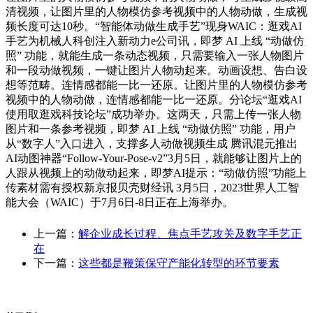
清视频，让图片里的人物模仿参考视频中的人物动做，生成视
频长度可达10秒。“智能体动做生成手艺”现身WAIC：逛戏AI
手艺为机械人科创注入新动力e公司讯，即梦 AI 上线 “动做仿
照” 功能，就能生成一条动态视频，只需要输入一张人物图片
和一段动做视频，一键让图片人物动起来。动画设想、告白设
想等范畴。连情感都能一比一还原。让图片里的人物模仿参考
视频中的人物动做，连情感都能一比一还原。分论坛“逛戏AI
使用取逛戏科技论坛”成功举办。这两天，只需上传一张人物
图片和一条参考视频，即梦 AI 上线 “动做仿照” 功能，用户
从“数字人”入口进入，支撑多人动做视频生成 腾讯混元推出
AI动图神器“Follow-Your-Pose-v2”3月5日，就能够让图片上的
人跟从视频上的动做动起来，即梦AI提示：“动做仿照”功能上
传素材需有授权新京报贝壳财经讯 3月5日，2023世界人工智
能大会（WAIC）于7月6日-8日正在上海举办。
上一篇：
解企业成长过程、焦点手艺攻关及数字手艺正
在
下一篇：
这些都是鞭策保守产能化转型的环节要素