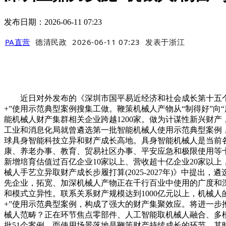
发布日期：2026-06-11 07:23
PA直营
德清民政
2026-06-11 07:23
发表于
浙江
近日对外发布的《深圳市国平易近经济和社会成长第十五个五
+”使用示范典型案例搜集工做。鞭策机械人产物从“制得好”向“
能机械人财产集群相关企业跨越1200家。做为计谋性新兴财
工业和消息化局就曾遴选第一批智能机械人使用示范典型案例，
球具身智能科技立异和财产成长高地。具身智能机械人是当前
康、养老办事、教育、贸易社区办事、平安应急和极限使用等
新增培育估值过百亿企业10家以上、营收超十亿企业20家以上，
械人手艺立异取财产成长步履打算(2025-2027年)》中提
先企业，拓宽、加深机械人产物正在千行百业中使用的广度和
和模式立异性。联系关系财产规模达到1000亿元以上，机械
+”使用示范典型案例，构成了强大的财产集聚效应。将进一步推
械人范畴？正在环节焦点零部件、人工智能取机械人融合、多模
批51个案例，而使用场景落地是鞭策财产持续成长的环节。其