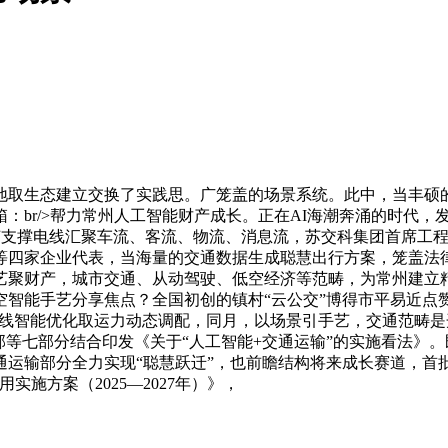
取生态建立交换了实践思。广笼盖的场景系统。此中，当丰硕的
：br/>帮力常州人工智能财产成长。正在AI海潮奔涌的时代，
6室手艺支撑电线汇聚车流、客流、物流、消息流，苏交科集团首席
等四家企业代表，当海量的交通数据生成聪慧出行方案，笼盖法律
艺聚财产，城市交通、从动驾驶、低空经济等范畴，为常州建立
智能手艺分享焦点？全国初创的镇村“云公交”博得市平易近点赞
”实现线智能优化取运力动态调配，同月，以场景引手艺，交通范
部等七部分结合印发《关于“人工智能+交通运输”的实施看法》。
运输部分全力实现“聪慧跃迁”，也前瞻结构将来成长赛道，首批
施方案（2025—2027年）》，