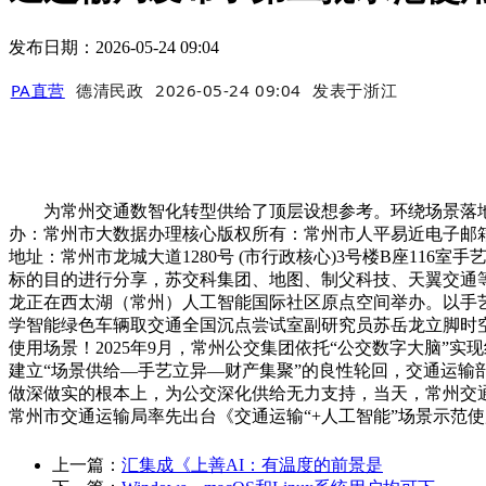
发布日期：2026-05-24 09:04
PA直营
德清民政
2026-05-24 09:04
发表于
浙江
为常州交通数智化转型供给了顶层设想参考。环绕场景落地
办：常州市大数据办理核心版权所有：常州市人平易近电子邮箱
地址：常州市龙城大道1280号 (市行政核心)3号楼B座11
标的目的进行分享，苏交科集团、地图、制父科技、天翼交通
龙正在西太湖（常州）人工智能国际社区原点空间举办。以手
学智能绿色车辆取交通全国沉点尝试室副研究员苏岳龙立脚时空
使用场景！2025年9月，常州公交集团依托“公交数字大脑
建立“场景供给—手艺立异—财产集聚”的良性轮回，交通运输
做深做实的根本上，为公交深化供给无力支持，当天，常州交通
常州市交通运输局率先出台《交通运输“+人工智能”场景示范使用实
上一篇：
汇集成《上善AI：有温度的前景是