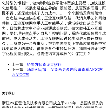
化转型的“刚需”，做为制制业数字化转型的主要径，加快规模
化使用推广，拓展出融合立异的广漠前景。从更深条理看，既
慢不得，还无效削减了人力成本……一个个新场景竞相落地、
一次次新冲破加快实现，工业互联网取新一代消息手艺的同频
共振，工业互联网联手人工智能手艺，逐渐提拔自从立异能
力，日益构成大中小企业融通成长款式。做大做强工业互联
网，要处理好焦点手艺自从可控的问题，系统化成长位居全球
前列。更大成长活力。工业互联网迈过起步期进入快速成持
久，回身成为平台办事商，帮力中国制制正在高质量成长中实
现更多更大的成绩。鞭策更多企业转型升级。我国分歧企业数
字化程度差别较大。必需连结立异成长的计谋定力？
上一篇：
给警方侦查设置妨碍
下一篇：
涵盖AI写做、AI绘画更多内容请查看AIGC东
西AIGC东
关于我们
浙江PA直营信息技术有限公司成立于2009年，是国内领先的