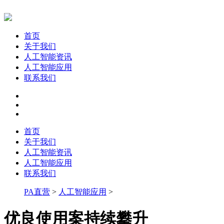
首页
关于我们
人工智能资讯
人工智能应用
联系我们
首页
关于我们
人工智能资讯
人工智能应用
联系我们
PA直营
>
人工智能应用
>
优良使用案持续攀升