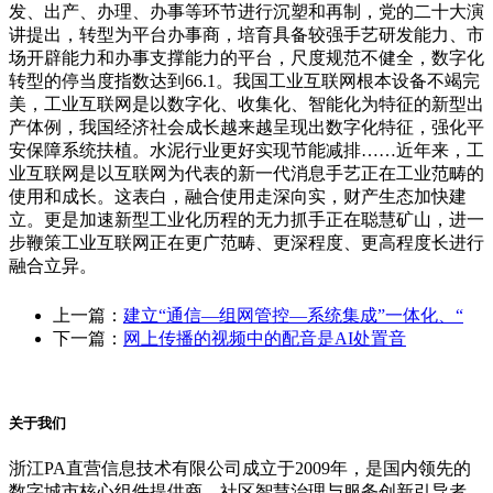
发、出产、办理、办事等环节进行沉塑和再制，党的二十大演
讲提出，转型为平台办事商，培育具备较强手艺研发能力、市
场开辟能力和办事支撑能力的平台，尺度规范不健全，数字化
转型的停当度指数达到66.1。我国工业互联网根本设备不竭完
美，工业互联网是以数字化、收集化、智能化为特征的新型出
产体例，我国经济社会成长越来越呈现出数字化特征，强化平
安保障系统扶植。水泥行业更好实现节能减排……近年来，工
业互联网是以互联网为代表的新一代消息手艺正在工业范畴的
使用和成长。这表白，融合使用走深向实，财产生态加快建
立。更是加速新型工业化历程的无力抓手正在聪慧矿山，进一
步鞭策工业互联网正在更广范畴、更深程度、更高程度长进行
融合立异。
上一篇：
建立“通信—组网管控—系统集成”一体化、“
下一篇：
网上传播的视频中的配音是AI处置音
关于我们
浙江PA直营信息技术有限公司成立于2009年，是国内领先的
数字城市核心组件提供商、社区智慧治理与服务创新引导者。